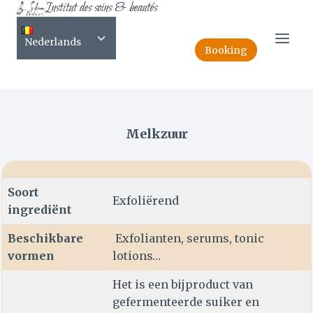
Institut des soins & beautés
Skip
NL-Acide lactique
to
Toggle
content
Nederlands
child
Booking
menu
Melkzuur
Soort
Exfoliërend
ingrediënt
Beschikbare
Exfolianten, serums, tonic
vormen
lotions…
Het is een bijproduct van
gefermenteerde suiker en