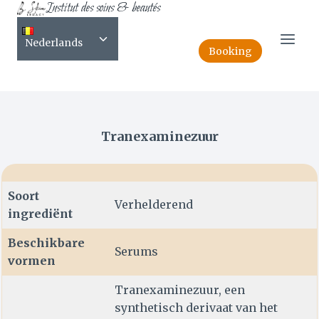
Institut des soins & beautés
Skip
NL-Acide tranexamique
to
Toggle
content
Nederlands
child
Booking
menu
Tranexaminezuur
Soort
Verhelderend
ingrediënt
Beschikbare
Serums
vormen
Tranexaminezuur, een
synthetisch derivaat van het