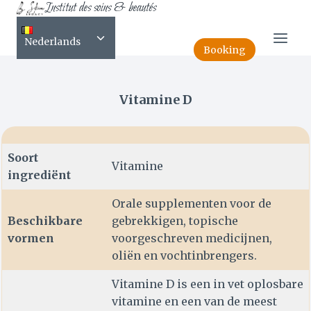
Institut des soins & beautés
Skip
NL-Vitamine D
to
Toggle
content
Nederlands
child
Booking
menu
Vitamine D
Soort
Vitamine
ingrediënt
Orale supplementen voor de
Beschikbare
gebrekkigen, topische
vormen
voorgeschreven medicijnen,
oliën en vochtinbrengers.
Vitamine D is een in vet oplosbare
vitamine en een van de meest