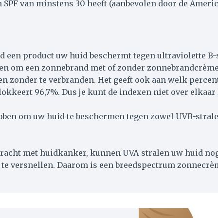
en SPF van minstens 30 heeft (aanbevolen door de Ameri
 een product uw huid beschermt tegen ultraviolette B-s
hebben om een zonnebrand met of zonder zonnebrandcrème
jven zonder te verbranden. Het geeft ook aan welk perc
lokkeert 96,7%. Dus je kunt de indexen niet over elkaar
en om uw huid te beschermen tegen zowel UVB-stralen a
racht met huidkanker, kunnen UVA-stralen uw huid nog
 te versnellen. Daarom is een breedspectrum zonnecrè