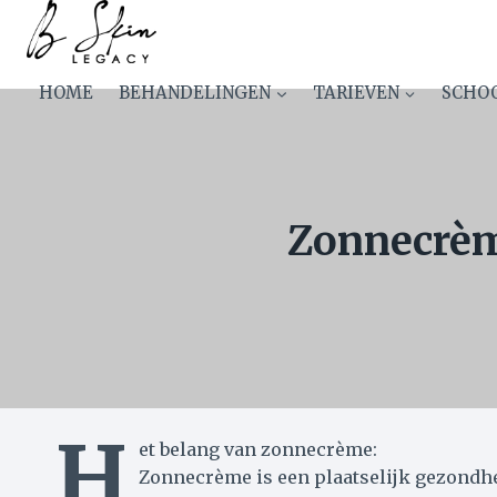
Skip
NL-Ecran solaire pour peau
to
content
HOME
BEHANDELINGEN
TARIEVEN
SCHO
Zonnecrè
H
et belang van zonnecrème:
Zonnecrème is een plaatselijk gezondhe