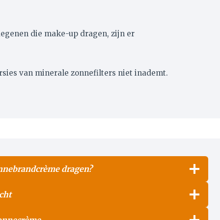
egenen die make-up dragen, zijn er
rsies van minerale zonnefilters niet inademt.
onnebrandcrème dragen?
cht
onnecrème