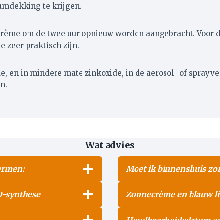
umdekking te krijgen.
ecrème om de twee uur opnieuw worden aangebracht. Voor d
 zeer praktisch zijn.
de, en in mindere mate zinkoxide, in de aerosol- of sprayve
n.
Wat advies
ermen:
Moet ik binnenshuis z
 D-synthese
Zonnecrème en blauw li
Houdbaarheidsdatum z