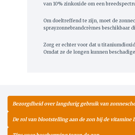
van 10% zinkoxide om een breedspectr
Om doeltreffend te zijn, moet de zonn
sprayzonnebrandcrèmes beschikbaar die
Zorg er echter voor dat u titaniumdioxi
Omdat ze de longen kunnen beschadige
Bezorgdheid over langdurig gebruik van zonnesch
De rol van blootstelling aan de zon bij de vitamine
Tips voor bescherming tegen de zon