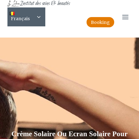
Institut des soins & beautés
Skip
FR-Ecran solaire pour peau
to
Toggle
content
Français
child
Booking
menu
Crème Solaire Ou Ecran Solaire Pour