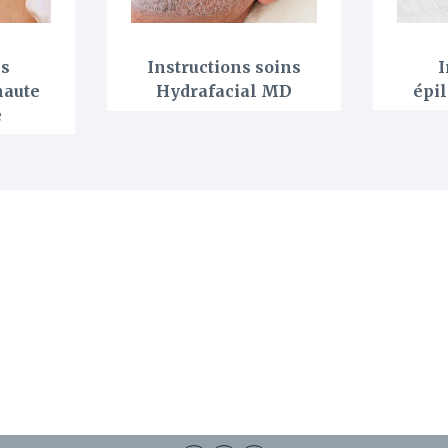
ns
Instructions soins
I
haute
Hydrafacial MD
épil
e