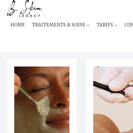
Skip
FR-menus instruction pré & 
to
content
HOME
TRAITEMENTS & SOINS
TARIFS
CON