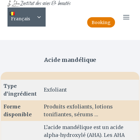
Institut des soins & beautés
Skip
FR-Acide mandélique
to
Toggle
content
Français
child
Booking
menu
Acide mandélique
Type
Exfoliant
d’ingrédient
Forme
Produits exfoliants, lotions
disponible
tonifiantes, sérums …
L’acide mandélique est un acide
alpha-hydroxylé (AHA). Les AHA