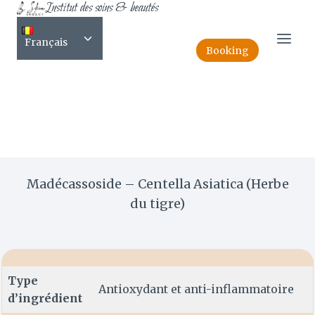
Institut des soins & beautés
Skip
FR-Madécassoside –
to
Toggle
content
Français
Centella Asiatica (Herbe du
child
Booking
menu
tigre)
Madécassoside – Centella Asiatica (Herbe
du tigre)
Type
Antioxydant et anti-inflammatoire
d’ingrédient